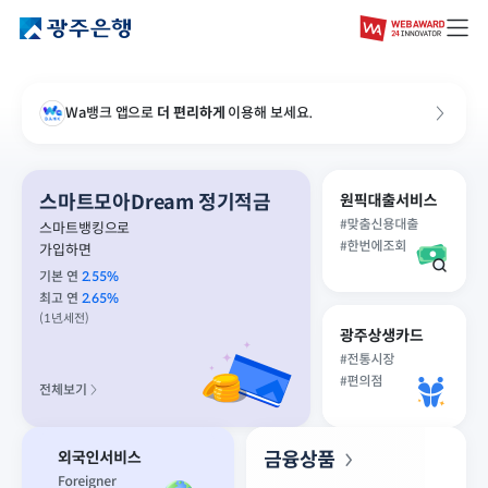
Wa뱅크 앱으로
더 편리하게
이용해 보세요.
스마트모아Dream 정기적금
스마트뱅킹으로
가입하면
기본 연
2.55
%
최고 연
2.65
%
(1년,세전)
전체보기