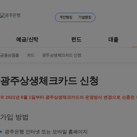
포
커
스
개인뱅킹
기업뱅킹
이
동
예금/신탁
펀드
대출
금융상품몰
카드
광주상생체크카드 신청
광주상생체크카드 신청
※ 2021년 8월 1일부터 광주상생체크카드의 운영방식 변경으로 선충전
가입 방법
광주은행 인터넷 또는 모바일 홈페이지